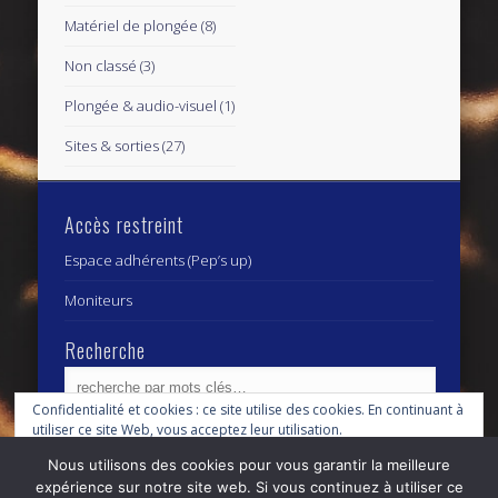
Matériel de plongée
(8)
Non classé
(3)
Plongée & audio-visuel
(1)
Sites & sorties
(27)
Accès restreint
Espace adhérents (Pep’s up)
Moniteurs
Recherche
Confidentialité et cookies : ce site utilise des cookies. En continuant à
utiliser ce site Web, vous acceptez leur utilisation.
Archives
Archives
Nous utilisons des cookies pour vous garantir la meilleure
Pour en savoir plus, notamment sur la façon de contrôler les cookies,
expérience sur notre site web. Si vous continuez à utiliser ce
consultez :
Politique relative aux cookies