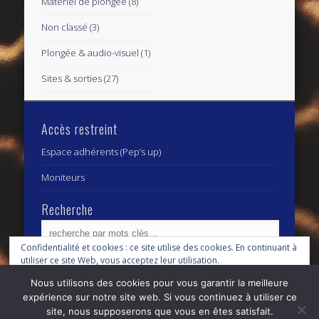
Matériel de plongée
(8)
Non classé
(3)
Plongée & audio-visuel
(1)
Sites & sorties
(27)
Accès restreint
Espace adhérents (Pep’s up)
Moniteurs
Recherche
Confidentialité et cookies : ce site utilise des cookies. En continuant à
utiliser ce site Web, vous acceptez leur utilisation.
Archives
Archives
Nous utilisons des cookies pour vous garantir la meilleure
Pour en savoir plus, notamment sur la façon de contrôler les cookies,
expérience sur notre site web. Si vous continuez à utiliser ce
consultez :
Politique relative aux cookies
site, nous supposerons que vous en êtes satisfait.