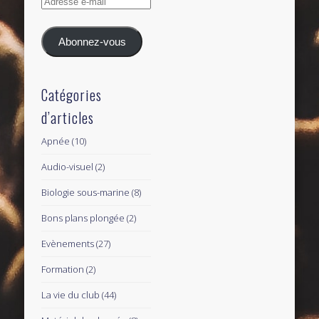
Adresse
e-
mail
Abonnez-vous
Catégories
d’articles
Apnée
(10)
Audio-visuel
(2)
Biologie sous-marine
(8)
Bons plans plongée
(2)
Evènements
(27)
Formation
(2)
La vie du club
(44)