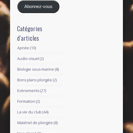
mail
Abonnez-vous
Catégories
d’articles
Apnée
(10)
Audio-visuel
(2)
Biologie sous-marine
(8)
Bons plans plongée
(2)
Evènements
(27)
Formation
(2)
La vie du club
(44)
Matériel de plongée
(8)