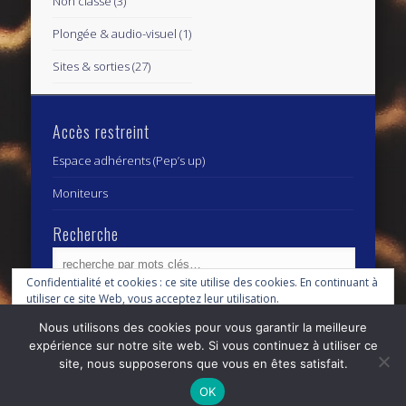
Non classé
(3)
Plongée & audio-visuel
(1)
Sites & sorties
(27)
Accès restreint
Espace adhérents (Pep’s up)
Moniteurs
Recherche
Confidentialité et cookies : ce site utilise des cookies. En continuant à
utiliser ce site Web, vous acceptez leur utilisation.
Archives
Archives
Nous utilisons des cookies pour vous garantir la meilleure
Pour en savoir plus, notamment sur la façon de contrôler les cookies,
expérience sur notre site web. Si vous continuez à utiliser ce
consultez :
Politique relative aux cookies
site, nous supposerons que vous en êtes satisfait.
© 2026 Centre Subaquatique Orléanais - club fédéral
OK
n° 27 45 0111