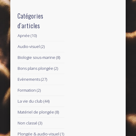
Catégories
d’articles
Apnée
(10)
Audio-visuel
(2)
Biologie sous-marine
(8)
Bons plans plongée
(2)
Evènements
(27)
Formation
(2)
La vie du club
(44)
Matériel de plongée
(8)
Non classé
(3)
Plongée & audio-visuel
(1)