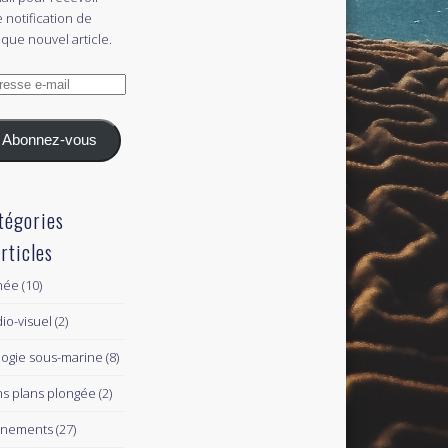
 notification de
que nouvel article.
esse
l
Abonnez-vous
tégories
articles
née
(10)
io-visuel
(2)
logie sous-marine
(8)
s plans plongée
(2)
ènements
(27)