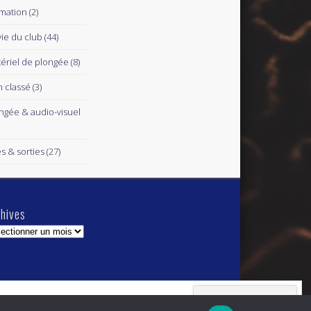
mation
(2)
vie du club
(44)
ériel de plongée
(8)
 classé
(3)
ngée & audio-visuel
es & sorties
(27)
hives
hives