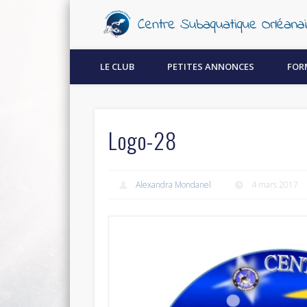
Découvrez la plongée sous-marine à Orléans !
LE CLUB
PETITES ANNONCES
FOR
Logo-28
Alexandra Mondanel
4 mars 2017