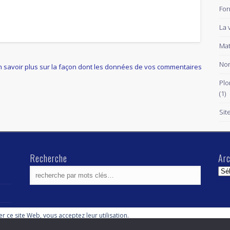
For
La 
Mat
Non
n savoir plus sur la façon dont les données de vos commentaires
Plo
(1)
Sit
Recherche
Arc
Arc
ser ce site Web, vous acceptez leur utilisation.