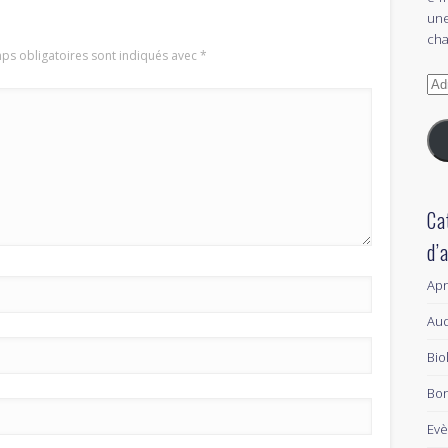
une
cha
ps obligatoires sont indiqués avec
*
Adr
e-
mai
Ca
d’
Ap
Aud
Bio
Bon
Ev