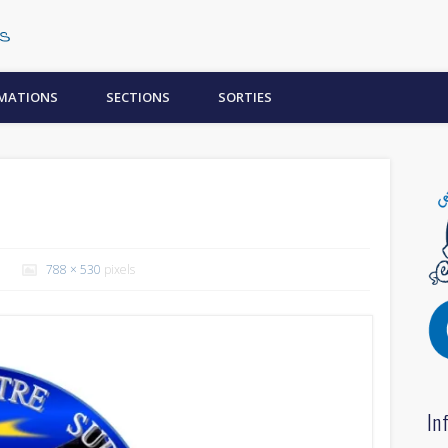
Centre Subaquatique Orléanais
MATIONS
SECTIONS
SORTIES
788 × 530
pixels
In