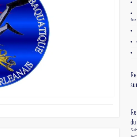
for
Re
su
Re
du
Sai
e-m