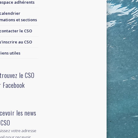
espace adhérents
calendrier
mations et sections
contacter le CSO
s'inscrire au CSO
liens utiles
trouvez le CSO
r Facebook
cevoir les news
 CSO
sissez votre adresse
ail pour recevoir