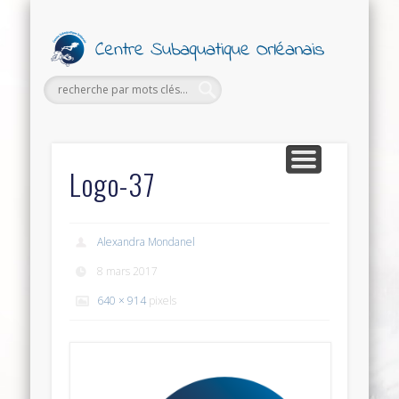
PETITES ANNONCES
FORMATIONS
SECTIONS
SORTIES
LE CLUB
Ce
Subaq
Orl
Logo-37
Alexandra Mondanel
8 mars 2017
640 × 914
pixels