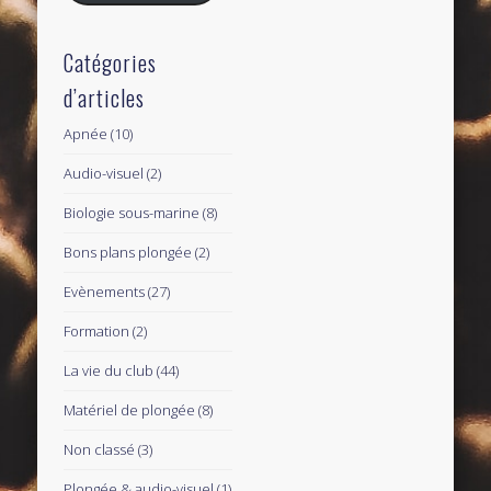
Catégories
d’articles
Apnée
(10)
Audio-visuel
(2)
Biologie sous-marine
(8)
Bons plans plongée
(2)
Evènements
(27)
Formation
(2)
La vie du club
(44)
Matériel de plongée
(8)
Non classé
(3)
Plongée & audio-visuel
(1)