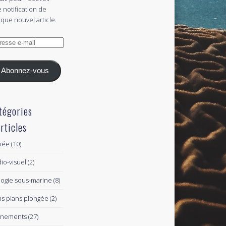
 notification de
que nouvel article.
esse
l
Abonnez-vous
tégories
articles
née
(10)
io-visuel
(2)
logie sous-marine
(8)
s plans plongée
(2)
ènements
(27)