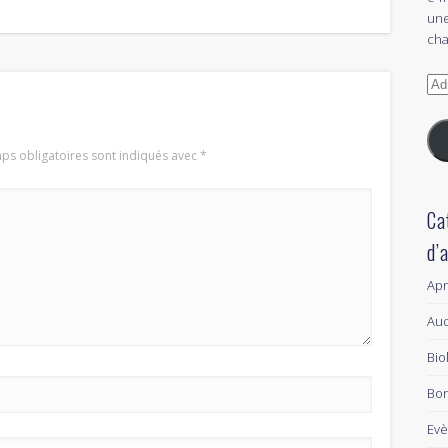
une
cha
Adr
e-
mai
ps obligatoires sont indiqués avec
*
Ca
d’
Ap
Aud
Bio
Bon
Ev