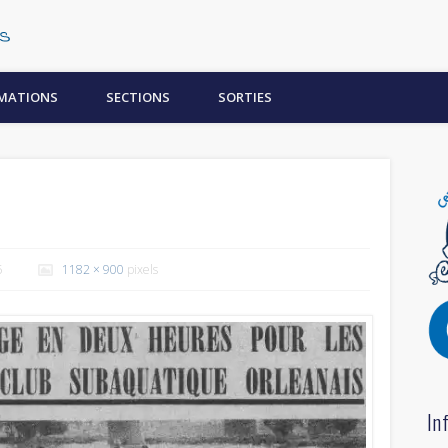
Centre Subaquatique Orléanais
MATIONS
SECTIONS
SORTIES
5
1182 × 900
pixels
In