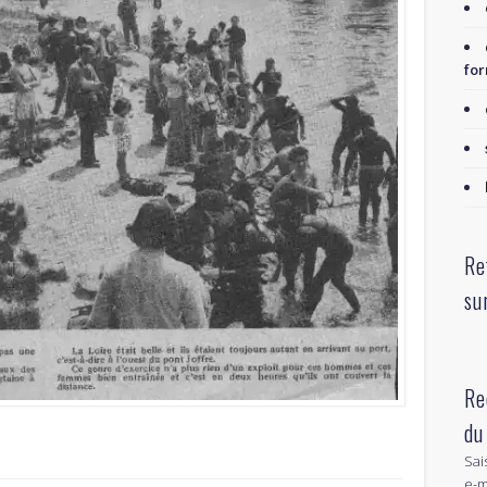
for
Re
su
Re
du
Sai
e-m