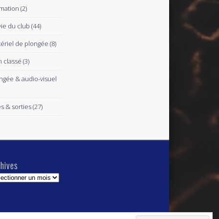
mation
(2)
vie du club
(44)
ériel de plongée
(8)
 classé
(3)
ngée & audio-visuel
es & sorties
(27)
hives
hives