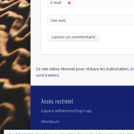
*
E-mail
Site web
Ce site utilise Akismet pour réduire les indésirables.
E
sont traitées
.
Accès restreint
Espace adhérents (Pep’s up)
Moniteurs