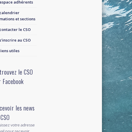
espace adhérents
calendrier
mations et sections
contacter le CSO
s'inscrire au CSO
liens utiles
trouvez le CSO
r Facebook
cevoir les news
 CSO
sissez votre adresse
ail pour recevoir