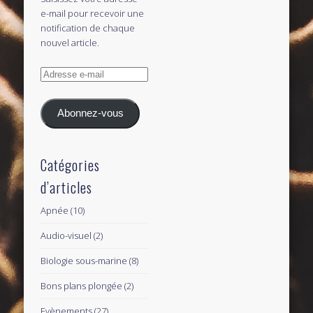
e-mail pour recevoir une
notification de chaque
nouvel article.
Adresse
e-
mail
Abonnez-vous
Catégories
d’articles
Apnée
(10)
Audio-visuel
(2)
Biologie sous-marine
(8)
Bons plans plongée
(2)
Evènements
(27)