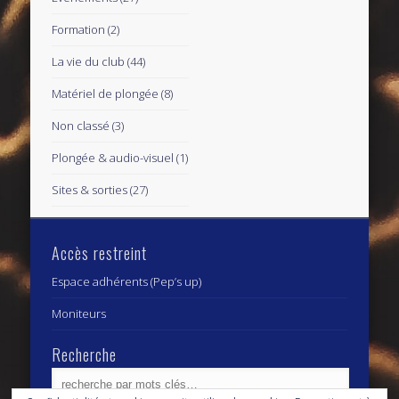
Formation
(2)
La vie du club
(44)
Matériel de plongée
(8)
Non classé
(3)
Plongée & audio-visuel
(1)
Sites & sorties
(27)
Accès restreint
Espace adhérents (Pep’s up)
Moniteurs
Recherche