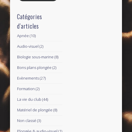
Catégories
d’articles
Apnée
(10)
Audio-visuel
(2)
Biologie sous-marine
(8)
Bons plans plongée
(2)
Evènements
(27)
Formation
(2)
La vie du club
(44)
Matériel de plongée
(8)
Non classé
(3)
Plongée & audio-visuel
(1)