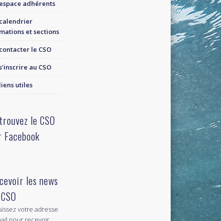
espace adhérents
calendrier
mations et sections
contacter le CSO
s'inscrire au CSO
liens utiles
trouvez le CSO
r Facebook
cevoir les news
 CSO
sissez votre adresse
ail pour recevoir