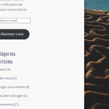
 notification de
que nouvel article.
esse
l
Abonnez-vous
tégories
articles
née
(10)
io-visuel
(2)
logie sous-marine
(8)
s plans plongée
(2)
ènements
(27)