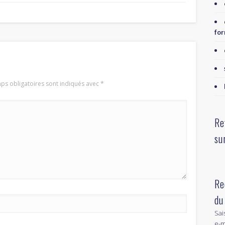
for
ps obligatoires sont indiqués avec
*
Re
su
Re
du
Sai
e-m