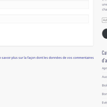
une
cha
Adr
e-
mai
Ca
n savoir plus sur la façon dont les données de vos commentaires
d’
Ap
Aud
Bio
Bon
Ev