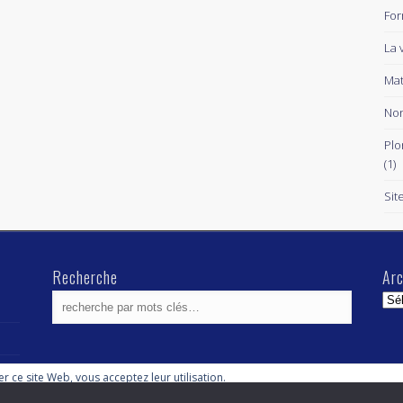
For
La 
Mat
Non
Plo
(1)
Sit
Recherche
Arc
Arc
ser ce site Web, vous acceptez leur utilisation.