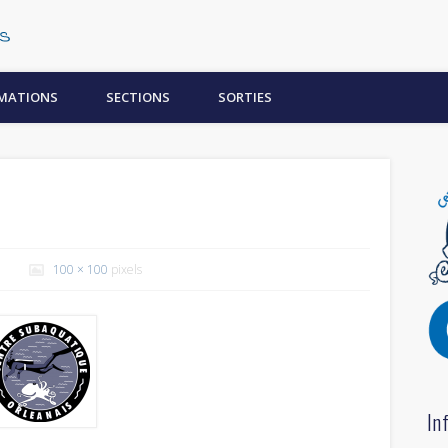
Centre Subaquatique Orléanais
MATIONS
SECTIONS
SORTIES
100 × 100
pixels
In