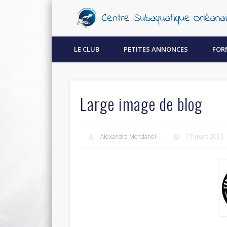
Découvrez la plongée sous-marine à Orléans !
LE CLUB
PETITES ANNONCES
FOR
Large image de blog
Alexandra Mondanel
17 mars 2015