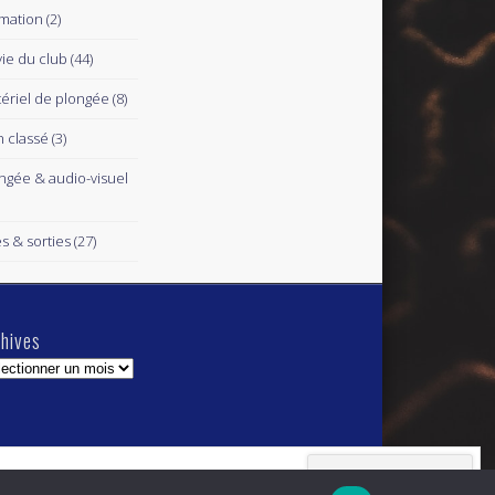
mation
(2)
vie du club
(44)
ériel de plongée
(8)
 classé
(3)
ngée & audio-visuel
es & sorties
(27)
hives
hives