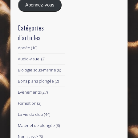
mail
Abonnez-vous
Catégories
d’articles
Apnée
(10)
Audio-visuel
(2)
Biologie sous-marine
(8)
Bons plans plongée
(2)
Evènements
(27)
Formation
(2)
La vie du club
(44)
Matériel de plongée
(8)
Non classé
(3)