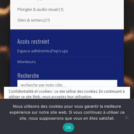
Plongée & audio-visuel
(1)
Sites & sorties
(27)
Accès restreint
Espace adhérents (Pep’s up)
Moniteurs
Recherche
Confidentialité et cookies : ce site utilise des cookies. En continuant à
utiliser ce site Web, vous acceptez leur utilisation.
Archives
Archives
Nous utilisons des cookies pour vous garantir la meilleure
Pour en savoir plus, notamment sur la façon de contrôler les cookies,
expérience sur notre site web. Si vous continuez à utiliser ce
consultez :
Politique relative aux cookies
site, nous supposerons que vous en êtes satisfait.
© 2026 Centre Subaquatique Orléanais - club fédéral
OK
n° 27 45 0111