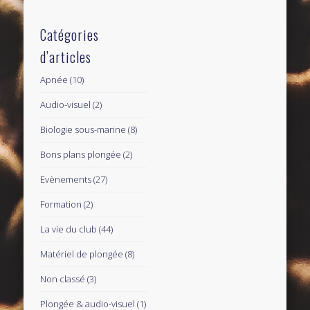
Catégories
d’articles
Apnée
(10)
Audio-visuel
(2)
Biologie sous-marine
(8)
Bons plans plongée
(2)
Evènements
(27)
Formation
(2)
La vie du club
(44)
Matériel de plongée
(8)
Non classé
(3)
Plongée & audio-visuel
(1)