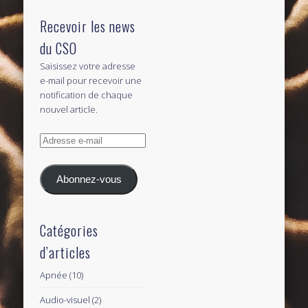
Recevoir les news
du CSO
Saisissez votre adresse
e-mail pour recevoir une
notification de chaque
nouvel article.
Adresse
e-
mail
Abonnez-vous
Catégories
d’articles
Apnée
(10)
Audio-visuel
(2)