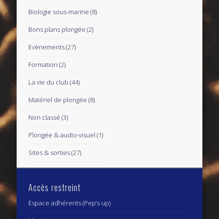
Biologie sous-marine
(8)
Bons plans plongée
(2)
Evènements
(27)
Formation
(2)
La vie du club
(44)
Matériel de plongée
(8)
Non classé
(3)
Plongée & audio-visuel
(1)
Sites & sorties
(27)
Accès restreint
Espace adhérents (Pep’s up)