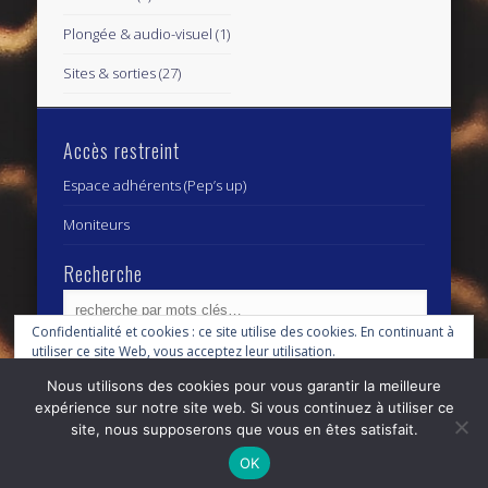
Plongée & audio-visuel
(1)
Sites & sorties
(27)
Accès restreint
Espace adhérents (Pep’s up)
Moniteurs
Recherche
Confidentialité et cookies : ce site utilise des cookies. En continuant à
utiliser ce site Web, vous acceptez leur utilisation.
Archives
Archives
Nous utilisons des cookies pour vous garantir la meilleure
Pour en savoir plus, notamment sur la façon de contrôler les cookies,
expérience sur notre site web. Si vous continuez à utiliser ce
consultez :
Politique relative aux cookies
site, nous supposerons que vous en êtes satisfait.
© 2026 Centre Subaquatique Orléanais - club fédéral
OK
n° 27 45 0111