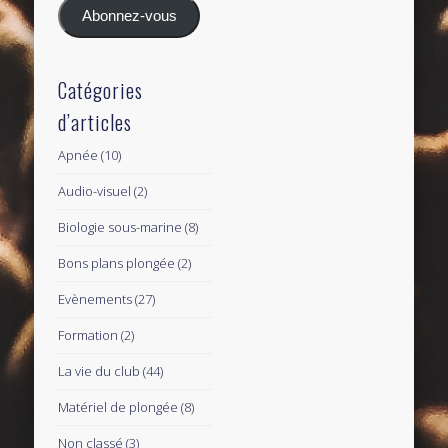
mail
Abonnez-vous
Catégories
d’articles
Apnée
(10)
Audio-visuel
(2)
Biologie sous-marine
(8)
Bons plans plongée
(2)
Evènements
(27)
Formation
(2)
La vie du club
(44)
Matériel de plongée
(8)
Non classé
(3)