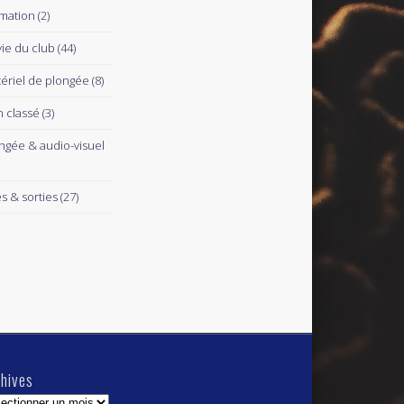
mation
(2)
vie du club
(44)
ériel de plongée
(8)
 classé
(3)
ngée & audio-visuel
es & sorties
(27)
hives
hives