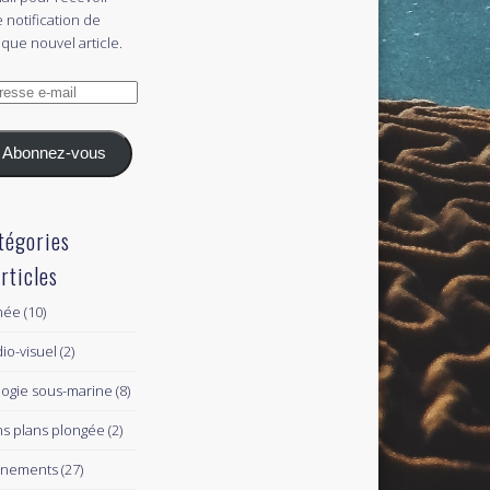
 notification de
que nouvel article.
esse
l
Abonnez-vous
tégories
articles
née
(10)
io-visuel
(2)
logie sous-marine
(8)
s plans plongée
(2)
ènements
(27)