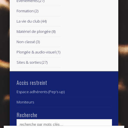
Evènements
(27)
Formation
(2)
La vie du club
(44)
Matériel de plongée
(8)
Non classé
(3)
Plongée & audio-visuel
(1)
Sites & sorties
(27)
Accès restreint
Espace adhérents (Pep’s up)
Moniteurs
Recherche