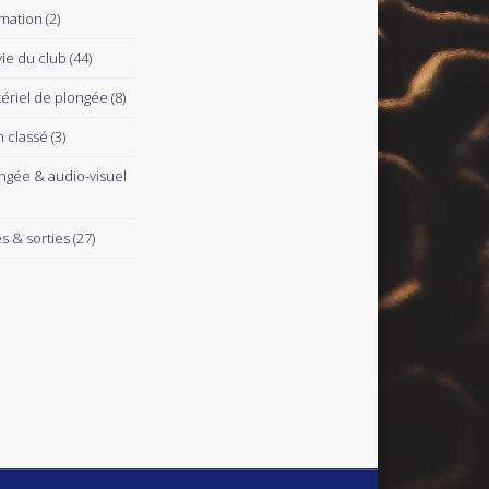
mation
(2)
vie du club
(44)
ériel de plongée
(8)
 classé
(3)
ngée & audio-visuel
es & sorties
(27)