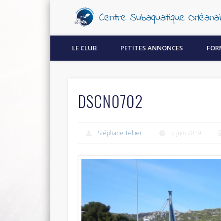
Découvrez la plongée sous-marine à Orléans !
LE CLUB
PETITES ANNONCES
FOR
DSCN0702
Stéphane Tellier
2 juin 2019