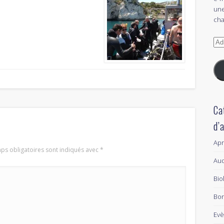
une
cha
Adr
e-
mai
Ca
d’
Ap
ps obligatoires sont indiqués avec
*
Aud
Bio
Bon
Ev