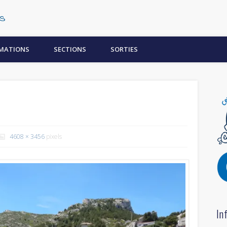
Centre Subaquatique Orléanais
MATIONS
SECTIONS
SORTIES
4608 × 3456
pixels
In