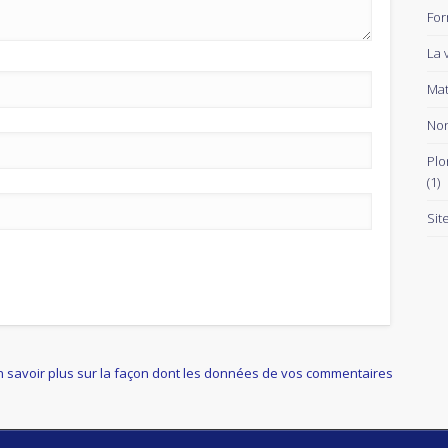
For
La 
Mat
Non
Plo
(1)
Sit
n savoir plus sur la façon dont les données de vos commentaires