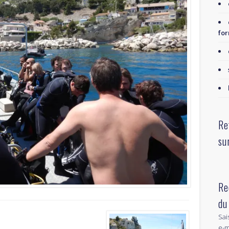
for
Re
su
Re
du
Sai
e-m