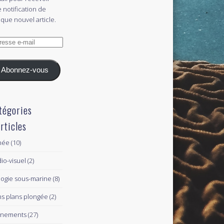
 notification de
que nouvel article.
esse
l
Abonnez-vous
tégories
articles
née
(10)
io-visuel
(2)
logie sous-marine
(8)
s plans plongée
(2)
ènements
(27)