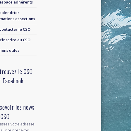
espace adhérents
calendrier
mations et sections
contacter le CSO
s'inscrire au CSO
liens utiles
trouvez le CSO
r Facebook
cevoir les news
 CSO
sissez votre adresse
ail pour recevoir