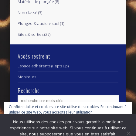
Matériel de plongée
(8)
Non classé
(3)
Plongée & audio-visuel
(1)
Sites & sorties
(27)
Accès restreint
Espace adhérents (Pep’s up)
Moniteurs
Recherche
Confidentialité et cookies : ce site utilise des cookies. En continuant à
utiliser ce site Web, vous acceptez leur utilisation.
Archives
Archives
Nous utilisons des cookies pour vous garantir la meilleure
Pour en savoir plus, notamment sur la façon de contrôler les cookies,
expérience sur notre site web. Si vous continuez à utiliser ce
consultez :
Politique relative aux cookies
site, nous supposerons que vous en êtes satisfait.