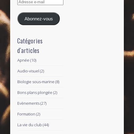
Adresse
e-
mail
Abonnez-vous
Catégories
d’articles
Apnée
(10)
Audio-visuel
(2)
Biologie sous-marine
(8)
Bons plans plongée
(2)
Evènements
(27)
Formation
(2)
La vie du club
(44)