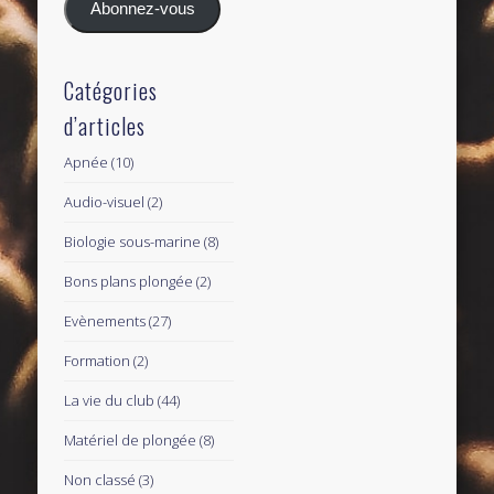
Abonnez-vous
Catégories
d’articles
Apnée
(10)
Audio-visuel
(2)
Biologie sous-marine
(8)
Bons plans plongée
(2)
Evènements
(27)
Formation
(2)
La vie du club
(44)
Matériel de plongée
(8)
Non classé
(3)