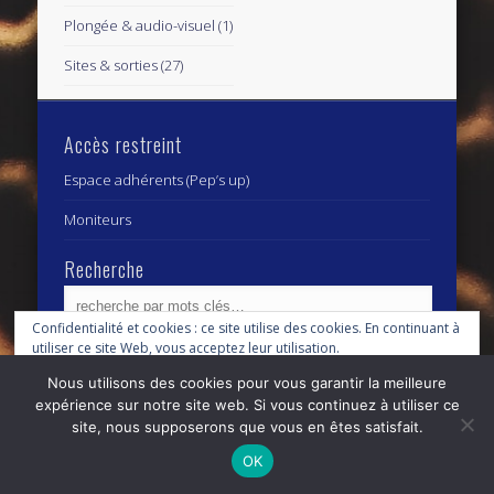
Plongée & audio-visuel
(1)
Sites & sorties
(27)
Accès restreint
Espace adhérents (Pep’s up)
Moniteurs
Recherche
Confidentialité et cookies : ce site utilise des cookies. En continuant à
utiliser ce site Web, vous acceptez leur utilisation.
Archives
Archives
Nous utilisons des cookies pour vous garantir la meilleure
Pour en savoir plus, notamment sur la façon de contrôler les cookies,
expérience sur notre site web. Si vous continuez à utiliser ce
consultez :
Politique relative aux cookies
site, nous supposerons que vous en êtes satisfait.
© 2026 Centre Subaquatique Orléanais - club fédéral
OK
n° 27 45 0111