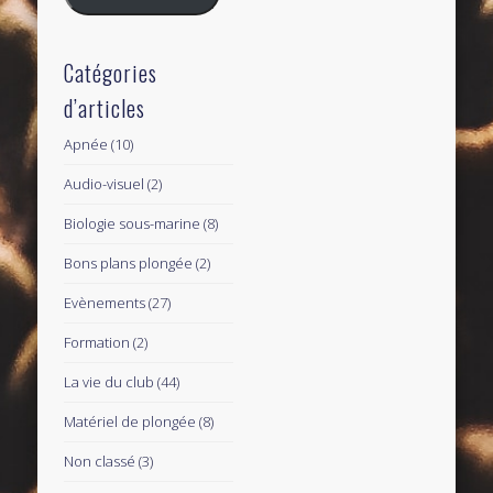
Catégories
d’articles
Apnée
(10)
Audio-visuel
(2)
Biologie sous-marine
(8)
Bons plans plongée
(2)
Evènements
(27)
Formation
(2)
La vie du club
(44)
Matériel de plongée
(8)
Non classé
(3)