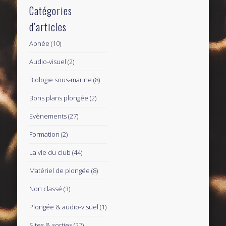
Catégories
d’articles
Apnée
(10)
Audio-visuel
(2)
Biologie sous-marine
(8)
Bons plans plongée
(2)
Evènements
(27)
Formation
(2)
La vie du club
(44)
Matériel de plongée
(8)
Non classé
(3)
Plongée & audio-visuel
(1)
Sites & sorties
(27)