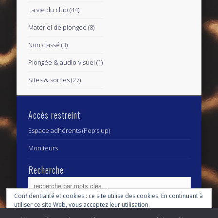
La vie du club
(44)
Matériel de plongée
(8)
Non classé
(3)
Plongée & audio-visuel
(1)
Sites & sorties
(27)
Accès restreint
Espace adhérents (Pep’s up)
Moniteurs
Recherche
Confidentialité et cookies : ce site utilise des cookies. En continuant à
utiliser ce site Web, vous acceptez leur utilisation.
Archives