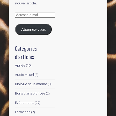
nouvel article.
Adresse
e-
mail
Abonnez-vous
Catégories
d’articles
Apnée
(10)
Audio-visuel
(2)
Biologie sous-marine
(8)
Bons plans plongée
(2)
Evènements
(27)
Formation
(2)