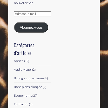
nouvel article.
Adresse
e-
mail
Abonnez-vous
Catégories
d’articles
Apnée
(10)
Audio-visuel
(2)
Biologie sous-marine
(8)
Bons plans plongée
(2)
Evènements
(27)
Formation
(2)