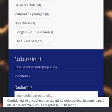
La vie du club
(44)
Matériel de plongée
(8)
Non classé
(3)
Plongée & audio-visuel
(1)
Sites & sorties
(27)
Accès restreint
Espace adhérents (Pep’s up)
Moniteurs
Recherche
Confidentialité et cookies : ce site utilise des cookies. En continuant à
utiliser ce site Web, vous acceptez leur utilisation.
Archives