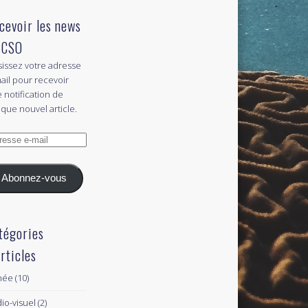
cevoir les news
 CSO
sissez votre adresse
ail pour recevoir
 notification de
que nouvel article.
esse
l
Abonnez-vous
tégories
articles
née
(10)
io-visuel
(2)