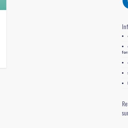
In
for
Re
su