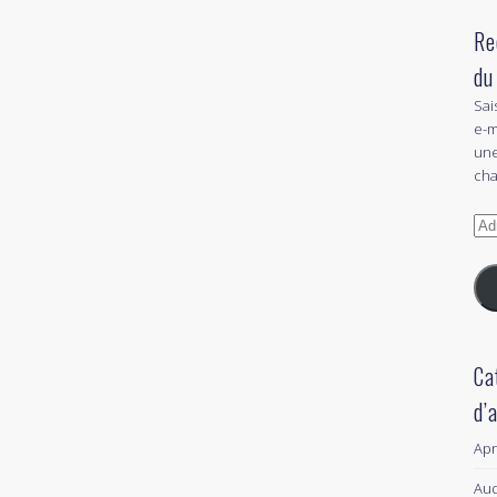
Re
du
Sai
e-m
une
cha
Adr
e-
mai
Ca
d’
Ap
Aud