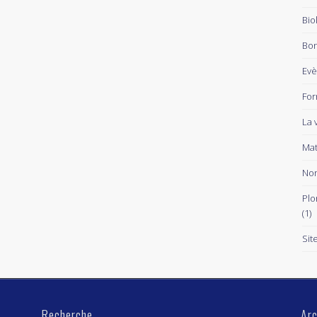
Bio
Bon
Ev
For
La 
Mat
Non
Plo
(1)
Sit
Recherche
Arc