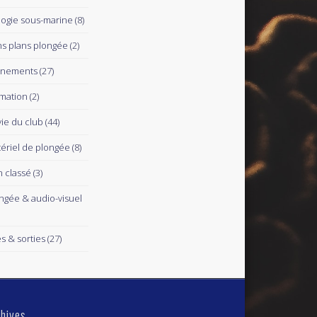
logie sous-marine
(8)
s plans plongée
(2)
ènements
(27)
mation
(2)
vie du club
(44)
ériel de plongée
(8)
 classé
(3)
ngée & audio-visuel
es & sorties
(27)
hives