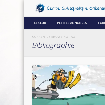
Découvrez la plongée sous-marine à Orléans !
LE CLUB
PETITES ANNONCES
FOR
CURRENTLY BROWSING TAG
Bibliographie