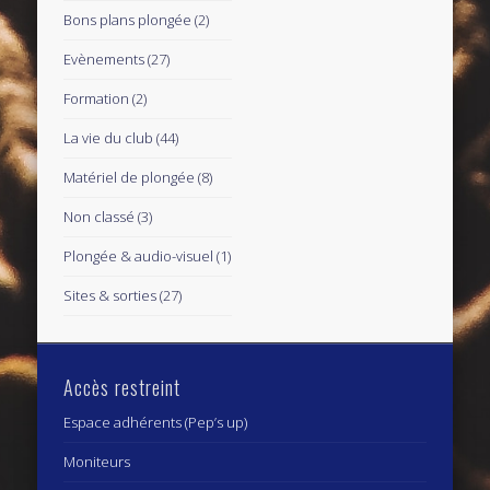
Bons plans plongée
(2)
Evènements
(27)
Formation
(2)
La vie du club
(44)
Matériel de plongée
(8)
Non classé
(3)
Plongée & audio-visuel
(1)
Sites & sorties
(27)
Accès restreint
Espace adhérents (Pep’s up)
Moniteurs