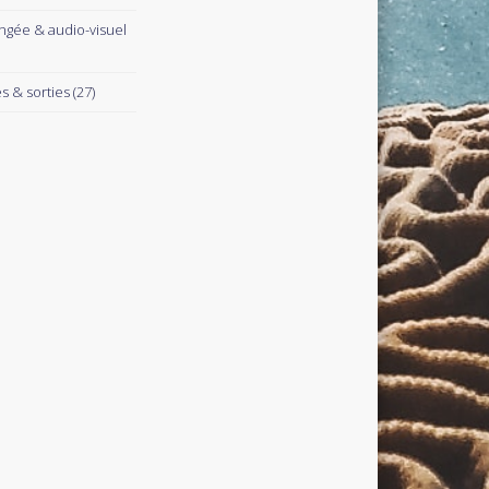
ngée & audio-visuel
es & sorties
(27)