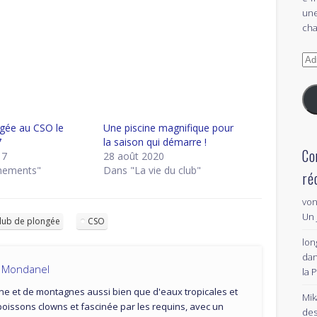
une
cha
Adr
e-
mai
gée au CSO le
Une piscine magnifique pour
7
la saison qui démarre !
Co
17
28 août 2020
nements"
Dans "La vie du club"
ré
von
Un 
lub de plongée
CSO
lon
da
a Mondanel
la 
ne et de montagnes aussi bien que d'eaux tropicales et
Mik
poissons clowns et fascinée par les requins, avec un
des