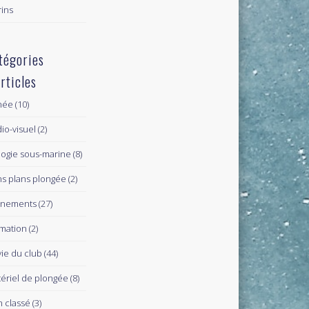
ins
tégories
articles
née
(10)
io-visuel
(2)
logie sous-marine
(8)
s plans plongée
(2)
ènements
(27)
mation
(2)
vie du club
(44)
ériel de plongée
(8)
 classé
(3)