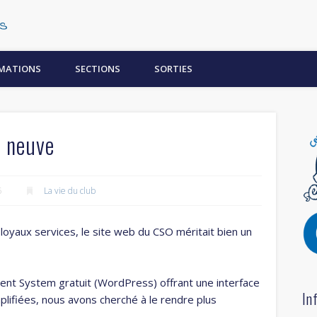
Centre Subaquatique Orléanais
MATIONS
SECTIONS
SORTIES
u neuve
5
La vie du club
yaux services, le site web du CSO méritait bien un
t System gratuit (WordPress) offrant une interface
In
mplifiées, nous avons cherché à le rendre plus