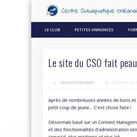
Découvrez la plongée sous-marine à Orléans !
LE CLUB
PETITES ANNONCES
FOR
Le site du CSO fait pea
Alexandra Mondanel
18 février 201
Après de nombreuses années de bons et lo
petit coup de jeune… C’est chose faite !
Désormais basé sur un Content Managemen
et des fonctionnalités d’administration si
convivial, plus moderne et plus joli.