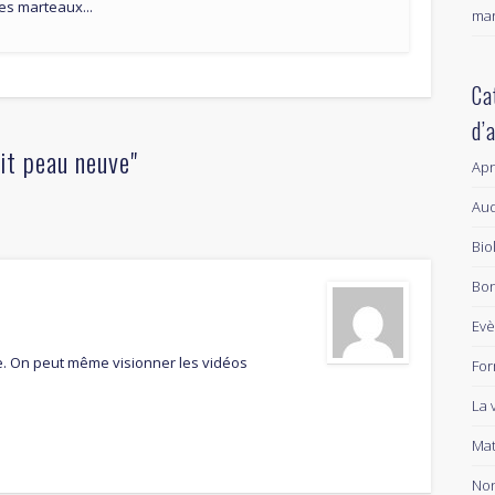
es marteaux...
mar
Ca
d’
it peau neuve"
Ap
Aud
Bio
Bon
Ev
le. On peut même visionner les vidéos
For
La 
Mat
Non