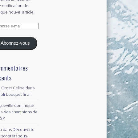
 notification de
que nouvel article.
esse
l
Abonnez-vous
mmentaires
cents
 Gross Celine
dans
joli bouquet final !
gueville dominique
ns
Nos champions de
PSP
a
dans
Découverte
 scooters sous-