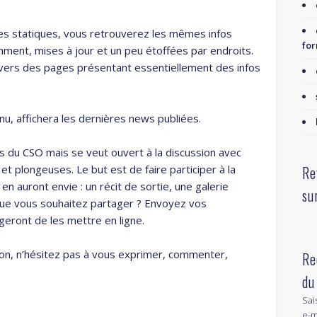
es statiques, vous retrouverez les mêmes infos
for
ment, mises à jour et un peu étoffées par endroits.
s vers des pages présentant essentiellement des infos
nu, affichera les dernières news publiées.
s du CSO mais se veut ouvert à la discussion avec
Re
et plongeuses. Le but est de faire participer à la
 en auront envie : un récit de sortie, une galerie
su
que vous souhaitez partager ? Envoyez vos
eront de les mettre en ligne.
ion, n’hésitez pas à vous exprimer, commenter,
Re
du
Sai
e-m