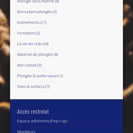
Biologie sous-marine
(8)
Bons plans plongée
(2)
Evènements
(27)
Formation
(2)
La vie du club
(44)
Matériel de plongée
(8)
Non classé
(3)
Plongée & audio-visuel
(1)
Sites & sorties
(27)
Accès restreint
Espace adhérents (Pep’s up)
Moniteurs