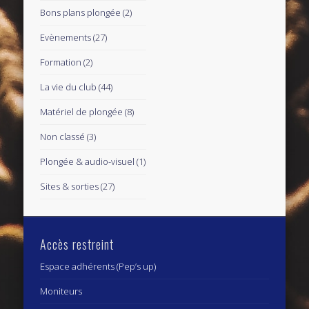
Bons plans plongée
(2)
Evènements
(27)
Formation
(2)
La vie du club
(44)
Matériel de plongée
(8)
Non classé
(3)
Plongée & audio-visuel
(1)
Sites & sorties
(27)
Accès restreint
Espace adhérents (Pep’s up)
Moniteurs