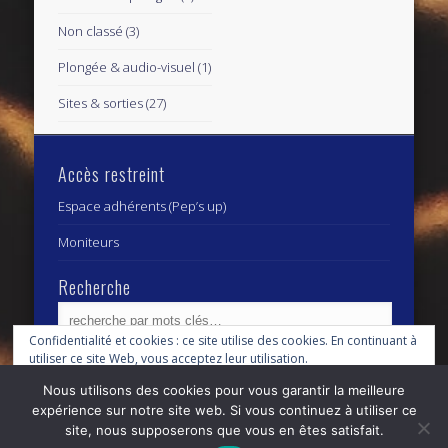
Non classé
(3)
Plongée & audio-visuel
(1)
Sites & sorties
(27)
Accès restreint
Espace adhérents (Pep’s up)
Moniteurs
Recherche
Confidentialité et cookies : ce site utilise des cookies. En continuant à
utiliser ce site Web, vous acceptez leur utilisation.
Archives
Archives
Nous utilisons des cookies pour vous garantir la meilleure
Pour en savoir plus, notamment sur la façon de contrôler les cookies,
expérience sur notre site web. Si vous continuez à utiliser ce
consultez :
Politique relative aux cookies
site, nous supposerons que vous en êtes satisfait.
© 2026 Centre Subaquatique Orléanais - club fédéral