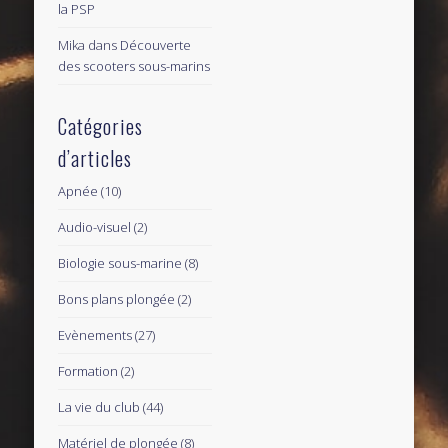
la PSP
Mika
dans
Découverte
des scooters sous-marins
Catégories
d’articles
Apnée
(10)
Audio-visuel
(2)
Biologie sous-marine
(8)
Bons plans plongée
(2)
Evènements
(27)
Formation
(2)
La vie du club
(44)
Matériel de plongée
(8)