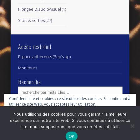
Plongée & audio-visuel
(1)
Sites & sorties
(27)
Accès restreint
Espace adhérents (Pep’s up)
Moniteurs
Recherche
Confidentialité et cookies : ce site utilise des cookies. En continuant à
utiliser ce site Web, vous acceptez leur utilisation.
Archives
Archives
Nous utilisons des cookies pour vous garantir la meilleure
Pour en savoir plus, notamment sur la façon de contrôler les cookies,
expérience sur notre site web. Si vous continuez à utiliser ce
consultez :
Politique relative aux cookies
site, nous supposerons que vous en êtes satisfait.
© 2026 Centre Subaquatique Orléanais - club fédéral
OK
n° 27 45 0111