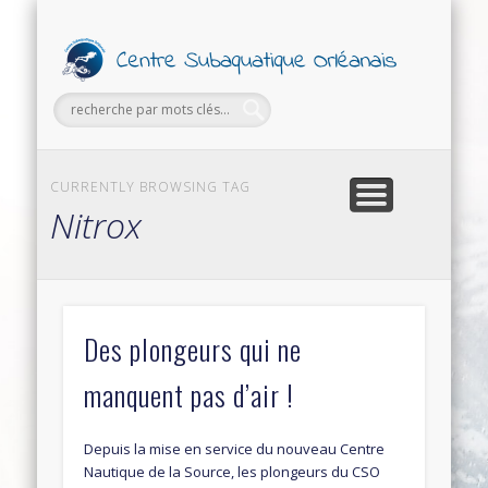
PETITES ANNONCES
FORMATIONS
SECTIONS
SORTIES
LE CLUB
Ce
Subaq
Orl
CURRENTLY BROWSING TAG
Nitrox
Des plongeurs qui ne
manquent pas d’air !
Depuis la mise en service du nouveau Centre
Nautique de la Source, les plongeurs du CSO