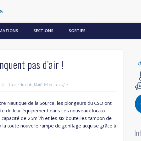
Centre Subaquatique Orléanais
MATIONS
SECTIONS
SORTIES
quent pas d’air !
La vie du club
,
Matériel de plongée
tre Nautique de la Source, les plongeurs du CSO ont
ante de leur équipement dans ces nouveaux locaux.
3
e capacité de 25m
/h et les six bouteilles tampon de
à la toute nouvelle rampe de gonflage acquise grâce à
In