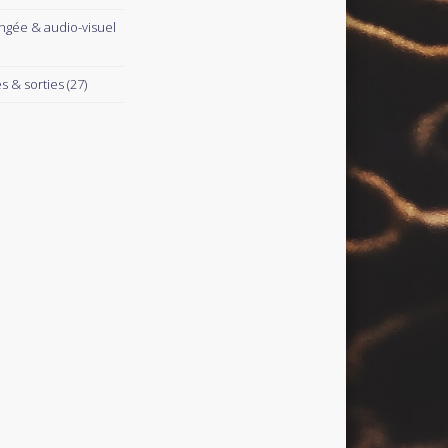
ngée & audio-visuel
es & sorties
(27)