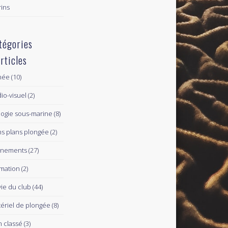
ins
tégories
articles
née
(10)
io-visuel
(2)
logie sous-marine
(8)
s plans plongée
(2)
ènements
(27)
mation
(2)
vie du club
(44)
ériel de plongée
(8)
 classé
(3)