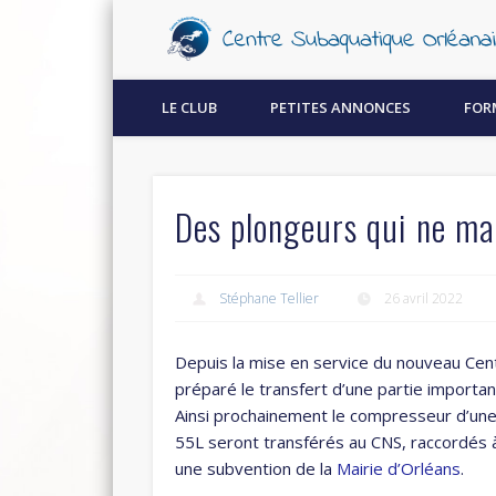
Découvrez la plongée sous-marine à Orléans !
LE CLUB
PETITES ANNONCES
FOR
Des plongeurs qui ne man
Stéphane Tellier
26 avril 2022
Depuis la mise en service du nouveau Cen
préparé le transfert d’une partie import
Ainsi prochainement le compresseur d’un
55L seront transférés au CNS, raccordés 
une subvention de la
Mairie d’Orléans
.