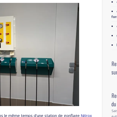
for
Re
su
Re
du
Sai
ans le même temps d’une station de gonflage
Nitrox
e-m