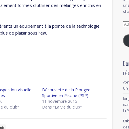
alement formés d’utiliser des mélanges enrichis en
une
cha
Adr
érents un équipement à la pointe de la technologie
e-
us de plaisir sous l’eau !
mai
Co
ré
von
Un 
nspection visuelle
Découverte de la Plongée
les
Sportive en Piscine (PSP)
lon
16
11 novembre 2015
da
ie du club"
Dans "La vie du club"
la 
Mik
des
mix