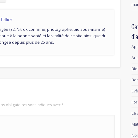
mar
ellier
Ca
ngée (E2, Nitrox confirmé, photographe, bio sous-marine)
d’
ribue à la bonne santé et la vitalité de ce site ainsi que du
plongée depuis plus de 25 ans.
Ap
Aud
Bio
Bon
Ev
For
ps obligatoires sont indiqués avec
*
La 
Mat
Non