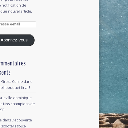
 notification de
que nouvel article.
esse
l
Abonnez-vous
mmentaires
cents
 Gross Celine
dans
joli bouquet final !
gueville dominique
ns
Nos champions de
PSP
a
dans
Découverte
 scooters sous-