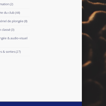
mation
(2)
vie du club
(44)
ériel de plongée
(8)
 classé
(3)
ngée & audio-visuel
es & sorties
(27)