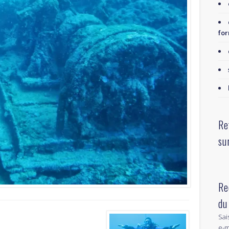
for
Re
su
Re
du
Sai
e-m