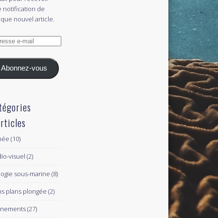
 notification de
que nouvel article.
esse
l
Abonnez-vous
tégories
articles
née
(10)
io-visuel
(2)
logie sous-marine
(8)
s plans plongée
(2)
ènements
(27)