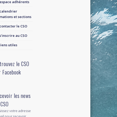
espace adhérents
calendrier
mations et sections
contacter le CSO
s'inscrire au CSO
liens utiles
trouvez le CSO
r Facebook
cevoir les news
 CSO
sissez votre adresse
ail pour recevoir