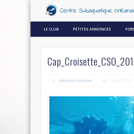
Découvrez la plongée sous-marine à Orléans !
LE CLUB
PETITES ANNONCES
FOR
Cap_Croisette_CSO_201
Alexandra Mondanel
1 juillet 2015