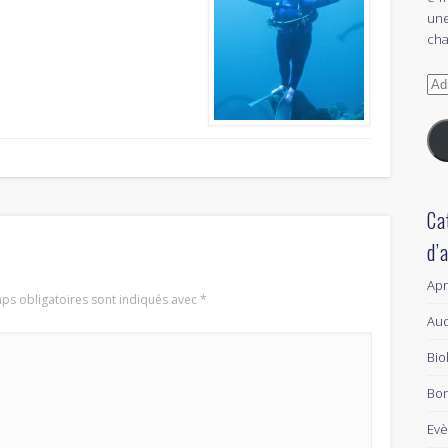
une
cha
Adr
e-
mai
Ca
d’
Ap
ps obligatoires sont indiqués avec
*
Aud
Bio
Bon
Ev