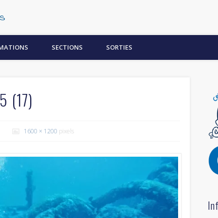
Centre Subaquatique Orléanais
MATIONS
SECTIONS
SORTIES
5 (17)
1600 × 1200
pixels
In