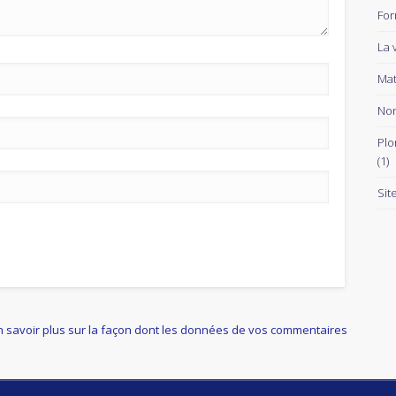
For
La 
Mat
Non
Plo
(1)
Sit
n savoir plus sur la façon dont les données de vos commentaires