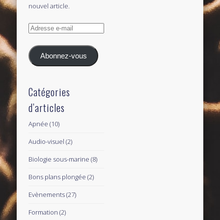
nouvel article.
Adresse
e-
mail
Abonnez-vous
Catégories
d’articles
Apnée
(10)
Audio-visuel
(2)
Biologie sous-marine
(8)
Bons plans plongée
(2)
Evènements
(27)
Formation
(2)