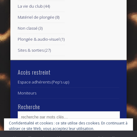
La vie du club
(44)
Matériel de plongée
(8)
Non classé
(3)
Plongée & audio-visuel
(1)
Sites & sorties
(27)
Accès restreint
Espace adhérents (Pep’s up)
Moniteurs
Recherche
Confidentialité et cookies : ce site utilise des cookies. En continuant à
utiliser ce site Web, vous acceptez leur utilisation.
Archives