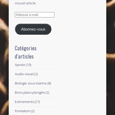
nouvel article.
Adresse
e-
mail
Abonnez-vous
Catégories
d’articles
Apnée
(10)
Audio-visuel
(2)
Biologie sous-marine
(8)
Bons plans plongée
(2)
Evènements
(27)
Formation
(2)