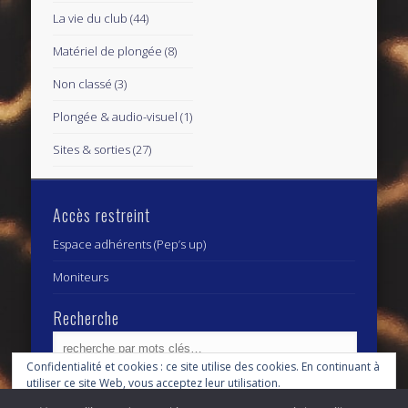
La vie du club
(44)
Matériel de plongée
(8)
Non classé
(3)
Plongée & audio-visuel
(1)
Sites & sorties
(27)
Accès restreint
Espace adhérents (Pep’s up)
Moniteurs
Recherche
Confidentialité et cookies : ce site utilise des cookies. En continuant à
utiliser ce site Web, vous acceptez leur utilisation.
Archives