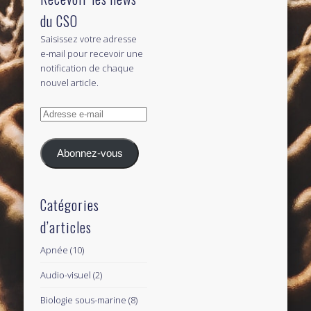
du CSO
Saisissez votre adresse
e-mail pour recevoir une
notification de chaque
nouvel article.
Adresse
e-
mail
Abonnez-vous
Catégories
d’articles
Apnée
(10)
Audio-visuel
(2)
Biologie sous-marine
(8)