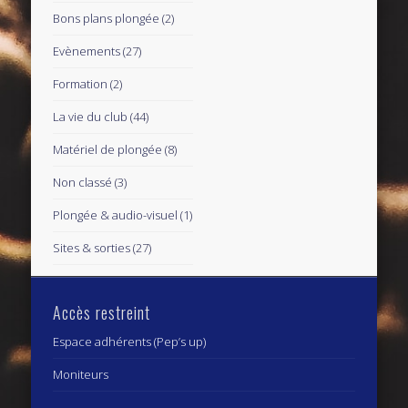
Bons plans plongée
(2)
Evènements
(27)
Formation
(2)
La vie du club
(44)
Matériel de plongée
(8)
Non classé
(3)
Plongée & audio-visuel
(1)
Sites & sorties
(27)
Accès restreint
Espace adhérents (Pep’s up)
Moniteurs