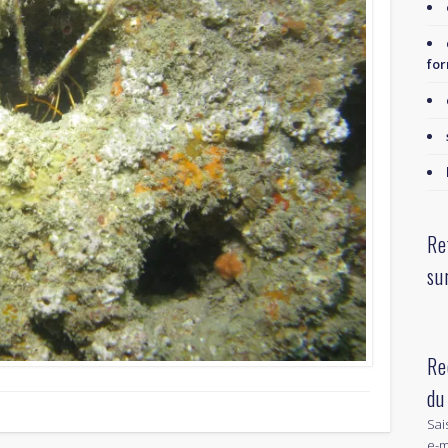
for
Re
su
Re
du
Sai
e-m