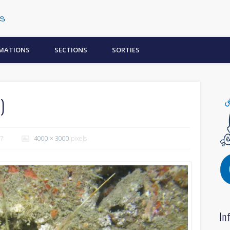
Centre Subaquatique Orléanais
MATIONS
SECTIONS
SORTIES
)
17
4000 × 3000
pixels
In