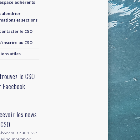
espace adhérents
calendrier
mations et sections
contacter le CSO
s'inscrire au CSO
liens utiles
trouvez le CSO
r Facebook
cevoir les news
 CSO
sissez votre adresse
ail pour recevoir