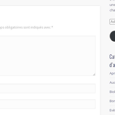
une
cha
Adr
e-
ps obligatoires sont indiqués avec
*
mai
Ca
d’
Ap
Aud
Bio
Bon
Ev