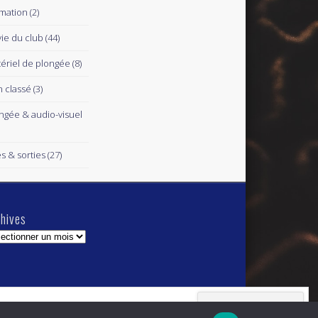
mation
(2)
vie du club
(44)
ériel de plongée
(8)
 classé
(3)
ngée & audio-visuel
es & sorties
(27)
hives
hives