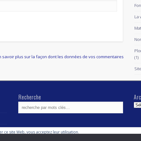
For
La 
Mat
Non
Plo
n savoir plus sur la façon dont les données de vos commentaires
(1)
Sit
Recherche
Arc
Arc
ser ce site Web, vous acceptez leur utilisation.