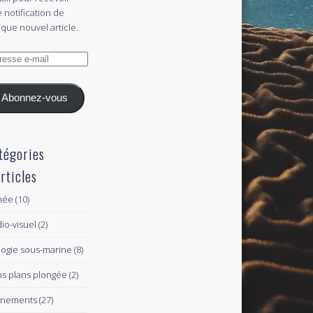
 notification de
que nouvel article.
esse
l
Abonnez-vous
tégories
articles
née
(10)
io-visuel
(2)
logie sous-marine
(8)
s plans plongée
(2)
ènements
(27)