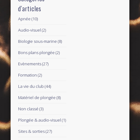
d’articles
Apnée
(10)
Audio-visuel
(2)
Biologie sous-marine
(8)
Bons plans plongée
(2)
Evènements
(27)
Formation
(2)
La vie du club
(44)
Matériel de plongée
(8)
Non classé
(3)
Plongée & audio-visuel
(1)
Sites & sorties
(27)