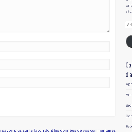
une
cha
Adr
e-
mai
Ca
d’
Ap
Aud
Bio
Bon
Ev
n savoir plus sur la façon dont les données de vos commentaires