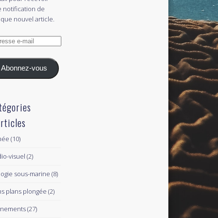
 notification de
que nouvel article.
esse
l
Abonnez-vous
tégories
articles
née
(10)
io-visuel
(2)
logie sous-marine
(8)
s plans plongée
(2)
ènements
(27)