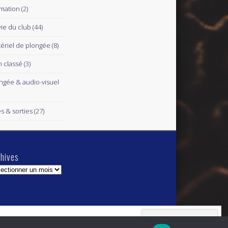
mation
(2)
vie du club
(44)
ériel de plongée
(8)
 classé
(3)
ngée & audio-visuel
es & sorties
(27)
hives
hives