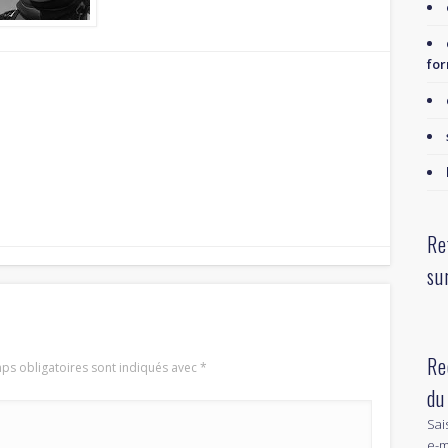
for
Re
su
Re
ps obligatoires sont indiqués avec
*
du
Sai
e-m