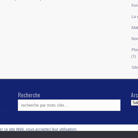
For
La 
Mat
Non
Plo
(1)
Sit
Recherche
Arc
Arc
ser ce site Web, vous acceptez leur utilisation.