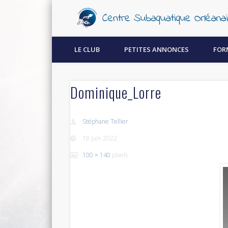
Découvrez la plongée sous-marine à Orléans !
LE CLUB
PETITES ANNONCES
FOR
Dominique_Lorre
Stéphane Tellier
18 juin 2022
100 × 140
pixels