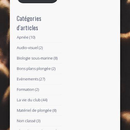
Catégories
d’articles
Apnée
(10)
Audio-visuel
(2)
Biologie sous-marine
(8)
Bons plans plongée
(2)
Evènements
(27)
Formation
(2)
La vie du club
(44)
Matériel de plongée
(8)
Non classé
(3)