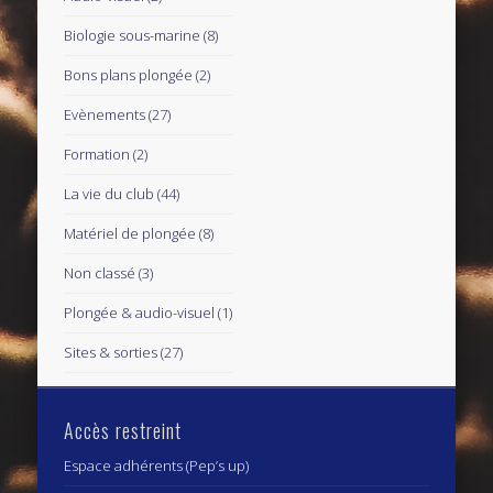
Biologie sous-marine
(8)
Bons plans plongée
(2)
Evènements
(27)
Formation
(2)
La vie du club
(44)
Matériel de plongée
(8)
Non classé
(3)
Plongée & audio-visuel
(1)
Sites & sorties
(27)
Accès restreint
Espace adhérents (Pep’s up)