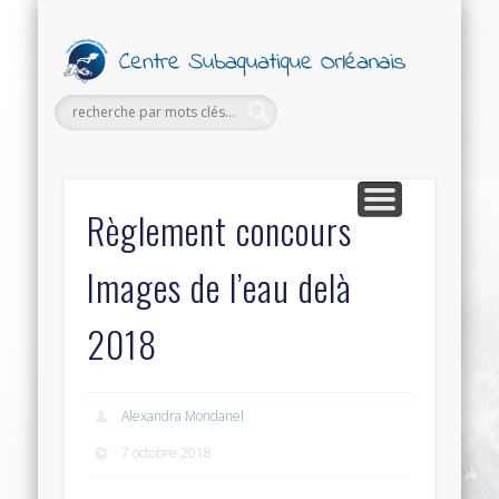
PETITES ANNONCES
FORMATIONS
SECTIONS
SORTIES
LE CLUB
Ce
Subaq
Orl
Règlement concours
Images de l’eau delà
2018
Alexandra Mondanel
7 octobre 2018