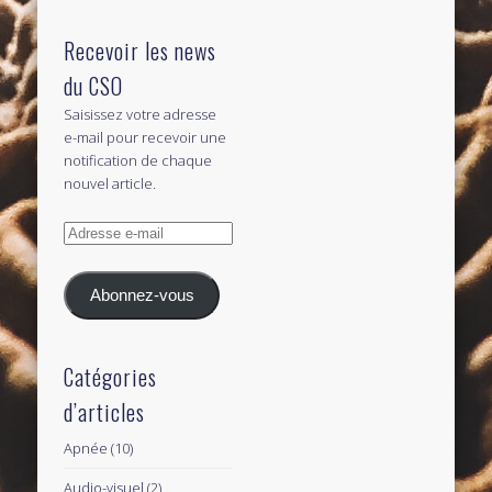
Recevoir les news
du CSO
Saisissez votre adresse
e-mail pour recevoir une
notification de chaque
nouvel article.
Adresse
e-
mail
Abonnez-vous
Catégories
d’articles
Apnée
(10)
Audio-visuel
(2)