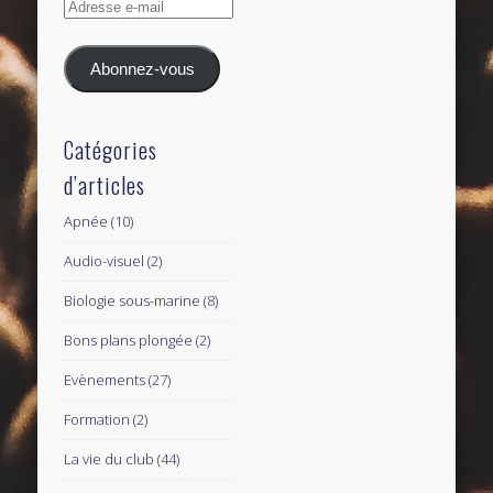
Adresse
e-
mail
Abonnez-vous
Catégories
d’articles
Apnée
(10)
Audio-visuel
(2)
Biologie sous-marine
(8)
Bons plans plongée
(2)
Evènements
(27)
Formation
(2)
La vie du club
(44)