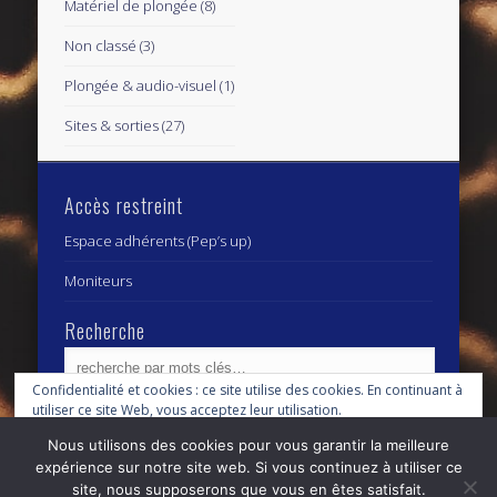
Matériel de plongée
(8)
Non classé
(3)
Plongée & audio-visuel
(1)
Sites & sorties
(27)
Accès restreint
Espace adhérents (Pep’s up)
Moniteurs
Recherche
Confidentialité et cookies : ce site utilise des cookies. En continuant à
utiliser ce site Web, vous acceptez leur utilisation.
Archives
Archives
Nous utilisons des cookies pour vous garantir la meilleure
Pour en savoir plus, notamment sur la façon de contrôler les cookies,
expérience sur notre site web. Si vous continuez à utiliser ce
consultez :
Politique relative aux cookies
site, nous supposerons que vous en êtes satisfait.