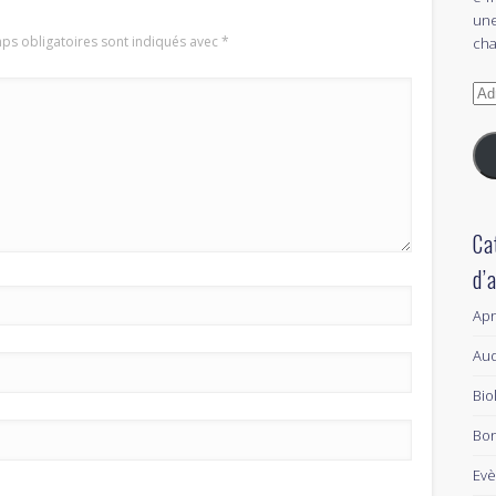
une
ps obligatoires sont indiqués avec
*
cha
Adr
e-
mai
Ca
d’
Ap
Aud
Bio
Bon
Ev