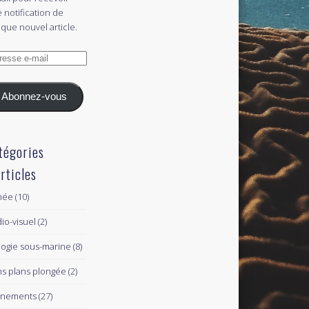
 notification de
que nouvel article.
esse
l
Abonnez-vous
tégories
articles
née
(10)
io-visuel
(2)
logie sous-marine
(8)
s plans plongée
(2)
ènements
(27)