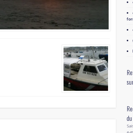
for
Re
su
Re
du
Sai
e-m