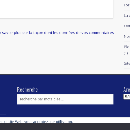
For
La 
Mat
n savoir plus sur la façon dont les données de vos commentaires
Non
Plo
(1)
Sit
Recherche
Arc
Arc
ser ce site Web, vous acceptez leur utilisation.