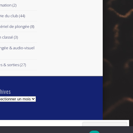
mation
(2)
vie du club
(44)
ériel de plongée
(8)
 classé
(3)
ngée & audio-visuel
es & sorties
(27)
hives
hives