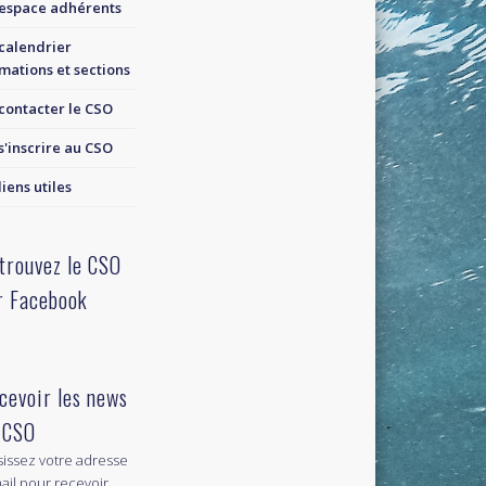
espace adhérents
calendrier
mations et sections
contacter le CSO
s'inscrire au CSO
liens utiles
trouvez le CSO
r Facebook
cevoir les news
 CSO
sissez votre adresse
ail pour recevoir