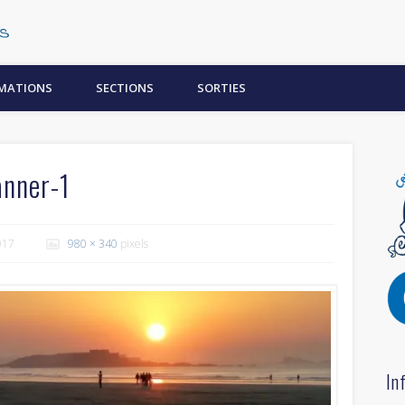
Centre Subaquatique Orléanais
MATIONS
SECTIONS
SORTIES
nner-1
017
980 × 340
pixels
In