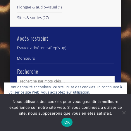
Plongée & audio-visuel
(1)
Sites & sorties
(27)
Accès restreint
Espace adhérents (Pep’s up)
Moniteurs
Recherche
Confidentialité et cookies : ce site utilise des cookies. En continuant à
utiliser ce site Web, vous acceptez leur utilisation.
Archives
Archives
Nous utilisons des cookies pour vous garantir la meilleure
Pour en savoir plus, notamment sur la façon de contrôler les cookies,
expérience sur notre site web. Si vous continuez à utiliser ce
consultez :
Politique relative aux cookies
site, nous supposerons que vous en êtes satisfait.
© 2026 Centre Subaquatique Orléanais - club fédéral
OK
n° 27 45 0111