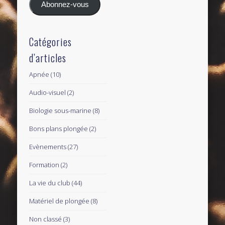
Abonnez-vous
Catégories
d’articles
Apnée
(10)
Audio-visuel
(2)
Biologie sous-marine
(8)
Bons plans plongée
(2)
Evènements
(27)
Formation
(2)
La vie du club
(44)
Matériel de plongée
(8)
Non classé
(3)