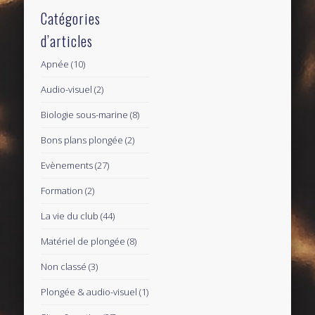
Catégories
d’articles
Apnée
(10)
Audio-visuel
(2)
Biologie sous-marine
(8)
Bons plans plongée
(2)
Evènements
(27)
Formation
(2)
La vie du club
(44)
Matériel de plongée
(8)
Non classé
(3)
Plongée & audio-visuel
(1)