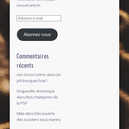
nouvel article.
Adresse
e-
mail
Abonnez-vous
Commentaires
récents
von Gross Celine
dans
Un
joli bouquet final !
longueville dominique
dans
Nos champions de
la PSP
Mika
dans
Découverte
des scooters sous-marins