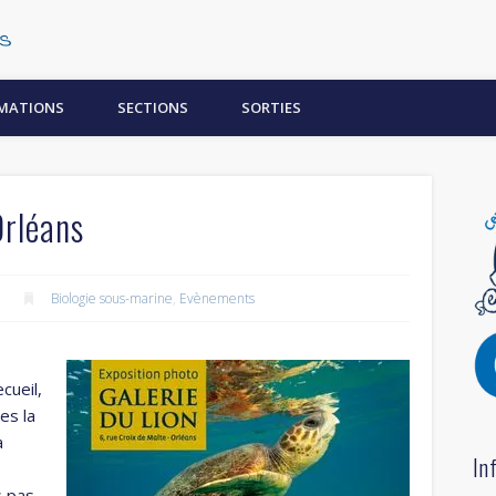
Centre Subaquatique Orléanais
MATIONS
SECTIONS
SORTIES
rléans
Biologie sous-marine
,
Evènements
cueil,
es la
à
In
s pas