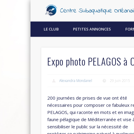
Découvrez la plongée sous-marine à Orléans !
LE CLUB
PETITES ANNONCES
FOR
Expo photo PELAGOS à O
Alexandra Mondanel
29 juin 2015
200 journées de prises de vue ont été
nécessaires pour composer ce fabuleux re
PELAGOS, qui raconte en mots et en imag
faune pélagique de Méditerranée et vise 
sensibiliser le public sur la nécessité de
protéger ce patrimoine naturel à quelque