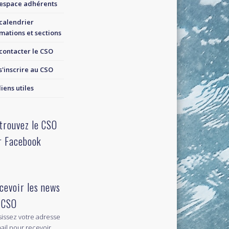
espace adhérents
calendrier
mations et sections
contacter le CSO
s'inscrire au CSO
liens utiles
trouvez le CSO
r Facebook
cevoir les news
 CSO
sissez votre adresse
ail pour recevoir