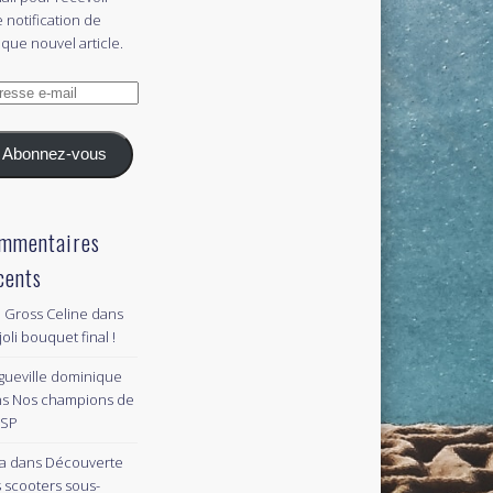
 notification de
que nouvel article.
esse
l
Abonnez-vous
mmentaires
cents
 Gross Celine
dans
joli bouquet final !
gueville dominique
ns
Nos champions de
PSP
a
dans
Découverte
 scooters sous-