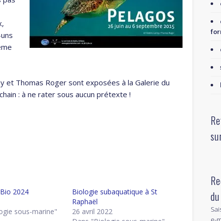
x,
for
-uns
tème
ey et Thomas Roger sont exposées à la Galerie du
hain : à ne rater sous aucun prétexte !
Re
su
Re
 Bio 2024
Biologie subaquatique à St
du
4
Raphaël
Sai
ogie sous-marine"
26 avril 2022
e-m