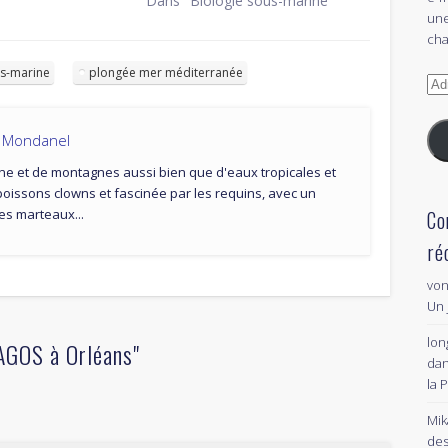
Dans "Biologie sous-marine"
une
cha
s-marine
plongée mer méditerranée
Adr
e-
mai
a Mondanel
ne et de montagnes aussi bien que d'eaux tropicales et
poissons clowns et fascinée par les requins, avec un
es marteaux...
Co
ré
von
Un 
lon
AGOS à Orléans"
da
la 
Mik
des