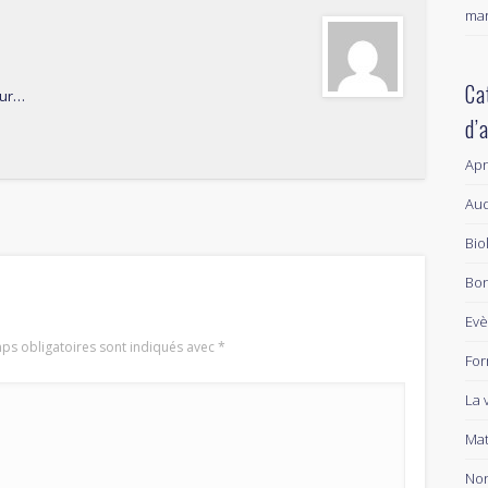
mar
Ca
jour…
d’
Ap
Aud
Bio
Bon
Ev
ps obligatoires sont indiqués avec
*
For
La 
Mat
Non