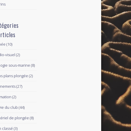
ins
tégories
articles
née
(10)
io-visuel
(2)
logie sous-marine
(8)
s plans plongée
(2)
ènements
(27)
mation
(2)
vie du club
(44)
ériel de plongée
(8)
 classé
(3)