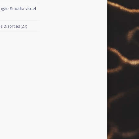
ngée & audio-visuel
es & sorties
(27)