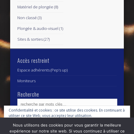
Matériel de plongée
(8)
Non classé
(3)
Plongée & audio-visuel
(1)
Sites & sorties
(27)
Accès restreint
Espace adhérents (Pep’s up)
Moniteurs
Recherche
Confidentialité et cookies : ce site utilise des cookies. En continuant à
utiliser ce site Web, vous acceptez leur utilisation.
Archives
Archives
Nous utilisons des cookies pour vous garantir la meilleure
Pour en savoir plus, notamment sur la façon de contrôler les cookies,
expérience sur notre site web. Si vous continuez à utiliser ce
consultez :
Politique relative aux cookies