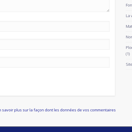
For
La 
Mat
Non
Plo
(1)
Sit
n savoir plus sur la façon dont les données de vos commentaires