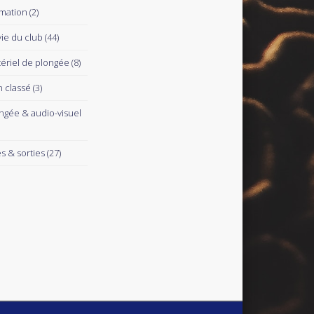
mation
(2)
vie du club
(44)
ériel de plongée
(8)
 classé
(3)
ngée & audio-visuel
es & sorties
(27)