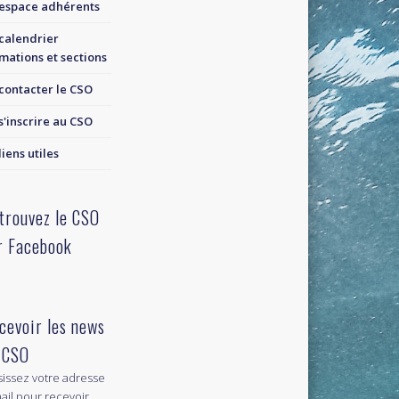
espace adhérents
calendrier
mations et sections
contacter le CSO
s'inscrire au CSO
liens utiles
trouvez le CSO
r Facebook
cevoir les news
 CSO
sissez votre adresse
ail pour recevoir