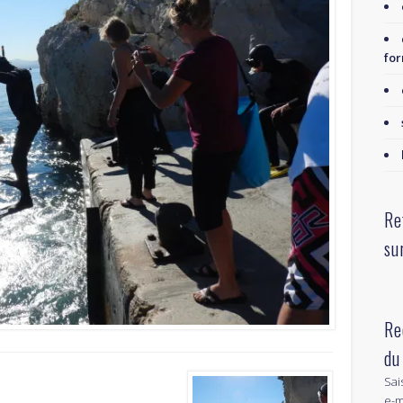
for
Re
su
Re
du
Sai
e-m