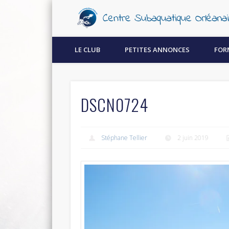
Découvrez la plongée sous-marine à Orléans !
LE CLUB
PETITES ANNONCES
FOR
DSCN0724
Stéphane Tellier
2 juin 2019