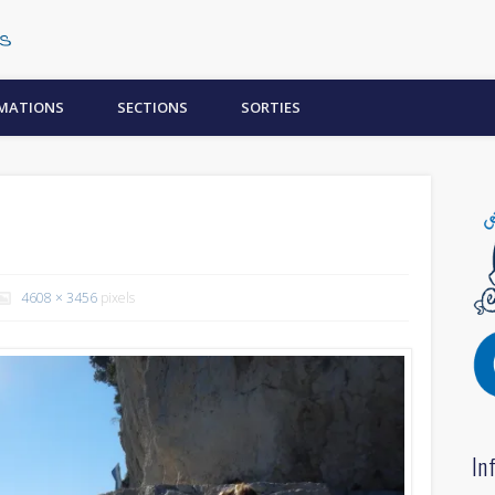
Centre Subaquatique Orléanais
MATIONS
SECTIONS
SORTIES
4608 × 3456
pixels
In