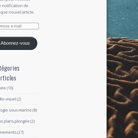
 notification de
que nouvel article.
esse
l
Abonnez-vous
tégories
articles
née
(10)
io-visuel
(2)
logie sous-marine
(8)
s plans plongée
(2)
ènements
(27)