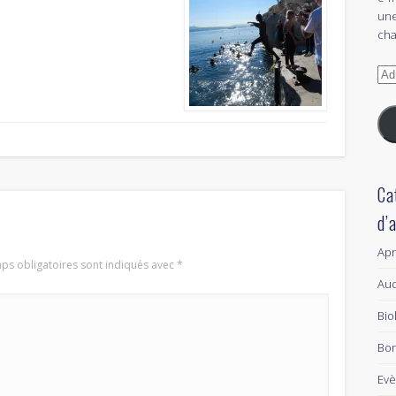
une
cha
Adr
e-
mai
Ca
d’
Ap
ps obligatoires sont indiqués avec
*
Aud
Bio
Bon
Ev