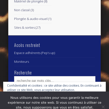
Matériel de plongée
(8)
Non classé
(3)
Plongée & audio-visuel
(1)
Sites & sorties
(27)
Accès restreint
Espace adhérents (Pep’s up)
Moniteurs
Recherche
Confidentialité et cookies : ce site utilise des cookies. En continuant à
utiliser ce site Web, vous acceptez leur utilisation.
Archives
Archives
Nous utilisons des cookies pour vous garantir la meilleure
Pour en savoir plus, notamment sur la façon de contrôler les cookies,
expérience sur notre site web. Si vous continuez à utiliser ce
consultez :
Politique relative aux cookies
site, nous supposerons que vous en êtes satisfait.