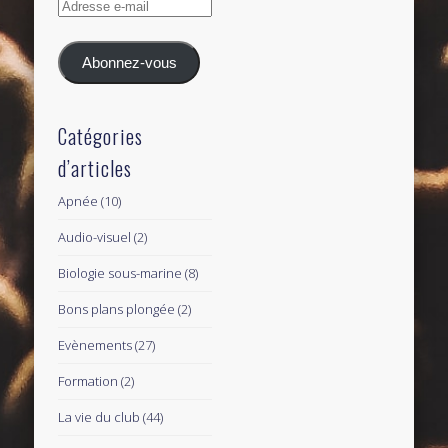
Adresse
e-
mail
Abonnez-vous
Catégories
d’articles
Apnée
(10)
Audio-visuel
(2)
Biologie sous-marine
(8)
Bons plans plongée
(2)
Evènements
(27)
Formation
(2)
La vie du club
(44)