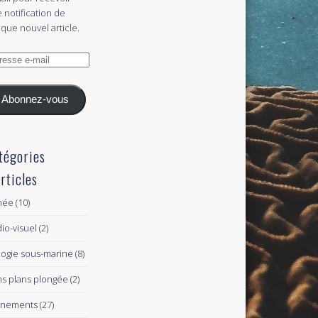
 notification de
que nouvel article.
esse
l
Abonnez-vous
tégories
articles
née
(10)
io-visuel
(2)
logie sous-marine
(8)
s plans plongée
(2)
ènements
(27)