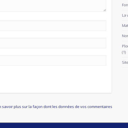
For
La 
Mat
Non
Plo
(1)
Sit
n savoir plus sur la façon dont les données de vos commentaires