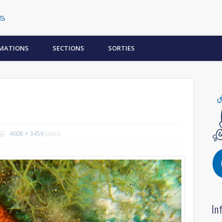
Centre Subaquatique Orléanais
MATIONS
SECTIONS
SORTIES
4608 × 3456
pixels
In