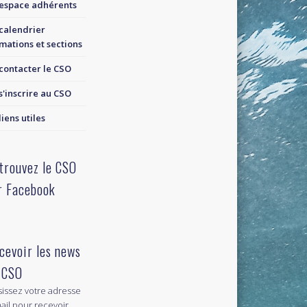
espace adhérents
calendrier
mations et sections
contacter le CSO
s'inscrire au CSO
liens utiles
trouvez le CSO
r Facebook
cevoir les news
 CSO
sissez votre adresse
ail pour recevoir