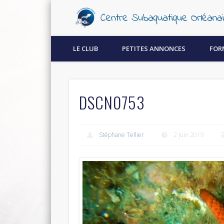
Découvrez la plongée sous-marine à Orléans !
LE CLUB
PETITES ANNONCES
FOR
DSCN0753
Stéphane Tellier
2 juin 2019