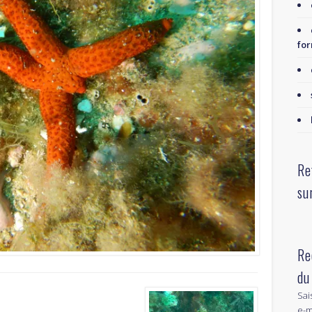
for
Re
su
Re
du
Sai
e-m