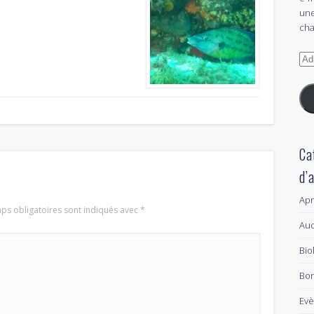
une
cha
Adr
e-
mai
Ca
d’
Ap
ps obligatoires sont indiqués avec
*
Aud
Bio
Bon
Ev