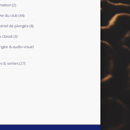
mation
(2)
vie du club
(44)
ériel de plongée
(8)
 classé
(3)
ngée & audio-visuel
es & sorties
(27)